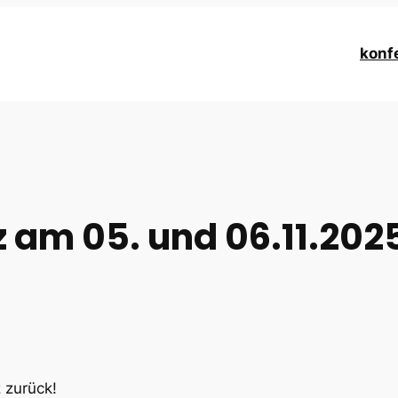
konf
 am 05. und 06.11.202
 zurück!