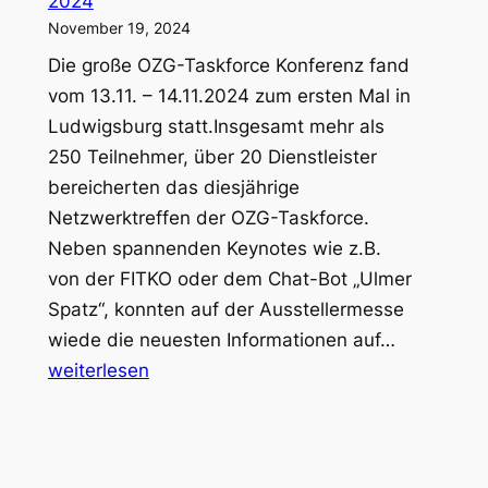
2024
der
November 19, 2024
Digitalisierung
Die große OZG-Taskforce Konferenz fand
vom 13.11. – 14.11.2024 zum ersten Mal in
Ludwigsburg statt.Insgesamt mehr als
250 Teilnehmer, über 20 Dienstleister
bereicherten das diesjährige
Netzwerktreffen der OZG-Taskforce.
Neben spannenden Keynotes wie z.B.
von der FITKO oder dem Chat-Bot „Ulmer
Spatz“, konnten auf der Ausstellermesse
Das
wiede die neuesten Informationen auf…
war
weiterlesen
die
OZG-
Taskforce