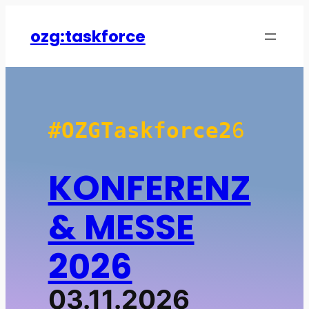
Zum
Inhalt
ozg:taskforce
springen
#OZGTaskforce2
6
KONFERENZ
& MESSE
2026
03.11.2026