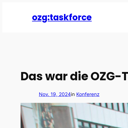
Zum
Inhalt
ozg:taskforce
springen
Das war die OZG-T
Nov. 19, 2024
in
Konferenz