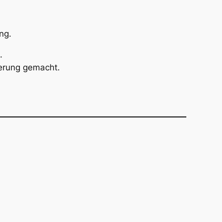
ng.
.
serung gemacht.