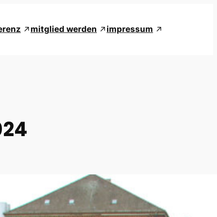
erenz
mitglied werden
impressum
024