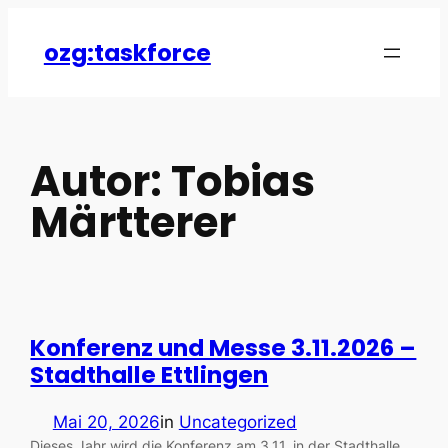
Zum
Inhalt
ozg:taskforce
springen
Autor:
Tobias
Märtterer
Konferenz und Messe 3.11.2026 –
Stadthalle Ettlingen
Mai 20, 2026
in
Uncategorized
Dieses Jahr wird die Konferenz am 3.11. in der Stadthalle