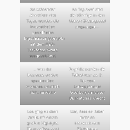
Als krönender
An Tag zwei sind
Abschluss des
die Vörträge in den
Tages wurden die
kleinen Sitzungssaal
innovativsten
umgezogen…
gemeldeten
Digitalisierungsprojekte
mit dem OZG-
Taskforce Award
ausgezeichnet
… was das
Begrüßt wurden die
Interesse an den
Teilnehmer am 2.
spannenden
Tag vom
Keynotes natürlich
Ludwigsburger
nicht minderte
Oberbürgermeister
Dr. Matthias Knecht
Los ging es dann
klar, dass es dabei
direkt mit einem
nicht an
großen Highlight.
interessierten
Thomas Rysgaard
Rückfragen