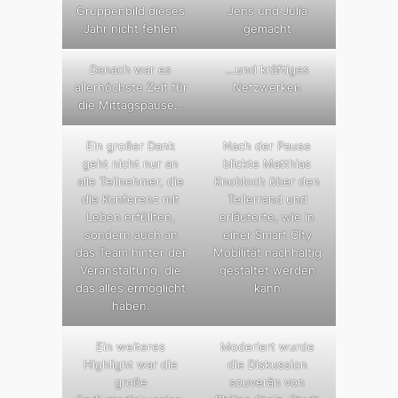
Gruppenbild dieses
Jens und Julia
Jahr nicht fehlen
gemacht
Danach war es
…und kräftiges
allerhöchste Zeit für
Netzwerken
die Mittagspause…
Ein großer Dank
Nach der Pause
geht nicht nur an
blickte Matthias
alle Teilnehmer, die
Knobloch über den
die Konferenz mit
Tellerrand und
Leben erfüllten,
erläuterte, wie in
sondern auch an
einer Smart CIty
das Team hinter der
Mobilität nachhaltig
Veranstaltung, die
gestaltet werden
das alles ermöglicht
kann
haben.
Ein weiteres
Moderiert wurde
Highlight war die
die Diskussion
große
souverän von