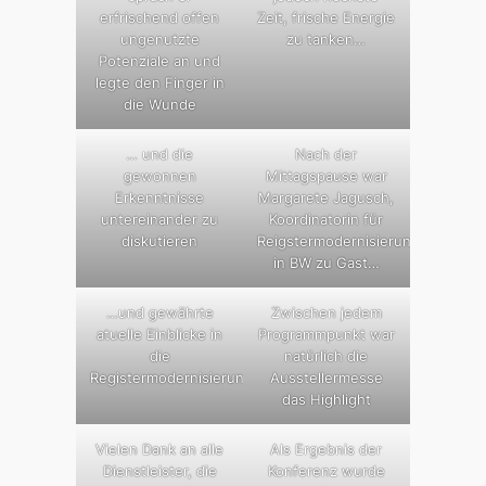
erfrischend offen
Zeit, frische Energie
ungenutzte
zu tanken…
Potenziale an und
legte den Finger in
die Wunde
… und die
Nach der
gewonnen
Mittagspause war
Erkenntnisse
Margarete Jagusch,
untereinander zu
Koordinatorin für
diskutieren
Reigstermodernisierung
in BW zu Gast…
…und gewährte
Zwischen jedem
atuelle Einblicke in
Programmpunkt war
die
natürlich die
Registermodernisierung
Ausstellermesse
das Highlight
Vielen Dank an alle
Als Ergebnis der
Dienstleister, die
Konferenz wurde