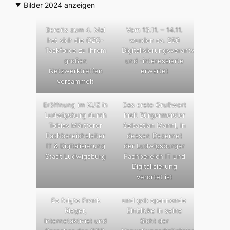
Bilder 2024 anzeigen
Bereits zum 4. Mal
Vom 13.11. – 14.11.
hat sich die OZG-
wurden ca. 250
Taskforce zu Ihrem
Digitalisierungsverantwortliche
großen
und -interessierte
Netzwerktreffen
erwartet
versammelt
Eröffnung im KUZ in
Das erste Grußwort
Ludwigsburg durch
hielt Bürgermeister
Tobias Märtterer
Sebastian Mannl, in
Fachbereichsleiter
dessen Dezernet
IT & Digitalisierung
der Ludwigsburger
Stadt Ludwigsburg
Fachbereich IT und
Digitalisierung
verortet ist
Es folgte Frank
und gab spannende
Rieger,
Einblicke in seine
Internetaktivist und
Sicht der