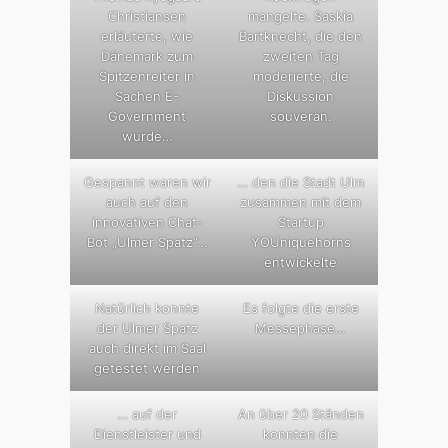
Christiansen
mangelte. Saskia
erläuterte, wie
Bartknecht, die den
Dänemark zum
zweiten Tag
Spitzenreiter in
moderierte, die
Sachen E-
Diskussion
Government
souverän.
wurde…
Gespannt waren wir
… den die Stadt Ulm
auch auf den
zusammen mit dem
innovativen Chat-
Startup
Bot „Ulmer Spatz“…
YOUniquehorns
entwickelte
Natürlich konnte
Es folgte die erste
der Ulmer Spatz
Messephase…
auch direkt im Saal
getestet werden
… auf der
An über 20 Ständen
Dienstleister und
konnten die