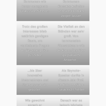
Kommunen wie
Kommunen
immer anregende
Kontakte knüpfen
Diskussion führten.
und sich Produkte
zeigen lassen
Trotz des großen
Die Vielfalt an den
Interesses blieb
Ständen war sehr
natürlich genügen
groß. Von
Raum, um
kommunalen
vertiefende Fragen
Dienstleistern wie
im Einzelgespräch
die Komm.One über
zu stellen
spezialisierte
Anbieter…
…bis über
Als Keynote-
innovative
Speaker durfte in
Unternehmen und
diesem Jahr Prof.
Startups war viel
Dr. Robert Müller-
geboten.
Török nicht fehlen
Wie gewohnt
Danach war es
sprach er
jedoch höchste