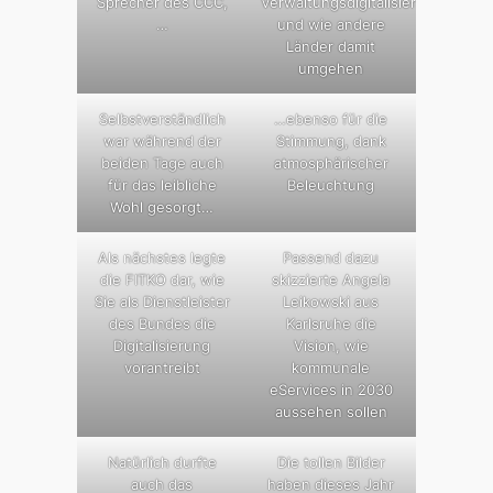
Sprecher des CCC,
Verwaltungsdigitalisierung
…
und wie andere
Länder damit
umgehen
Selbstverständlich
…ebenso für die
war während der
Stimmung, dank
beiden Tage auch
atmosphärischer
für das leibliche
Beleuchtung
Wohl gesorgt…
Als nächstes legte
Passend dazu
die FITKO dar, wie
skizzierte Angela
Sie als Dienstleister
Leikowski aus
des Bundes die
Karlsruhe die
Digitalisierung
Vision, wie
vorantreibt
kommunale
eServices in 2030
aussehen sollen
Natürlich durfte
Die tollen Bilder
auch das
haben dieses Jahr