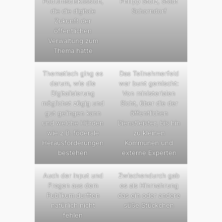
Podiumsdiskussion,
Philipp Stolz, Stadt
die die digitale
Schorndorf
Zukunft der
öffentlichen
Verwaltung zum
Thema hatte
Thematisch ging es
Das Teilnehmerfeld
darum, wie die
war bunt gemischt:
Digitalisierung
Von ministerialen
möglichst zügig und
Sicht, über die der
gut gelingen kann
öffentlichen
und welche Hürden
Dienstleister, bis hin
wie z.B. föderale
zu kleinen
Herausforderungen
Kommunen und
bestehen
externe Experten
Auch der Input und
Zwischendurch gab
Fragen aus dem
es als Hinrnahrung
Publikum durften
das ein oder andere
natürlich nicht
süße Stückchen
fehlen